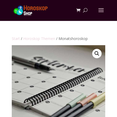
Start
/
Horoskop Themen
/ Monatshoroskop