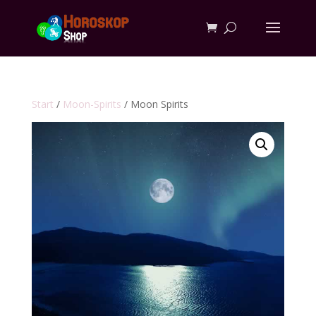
Start
/
Moon-Spirits
/ Moon Spirits