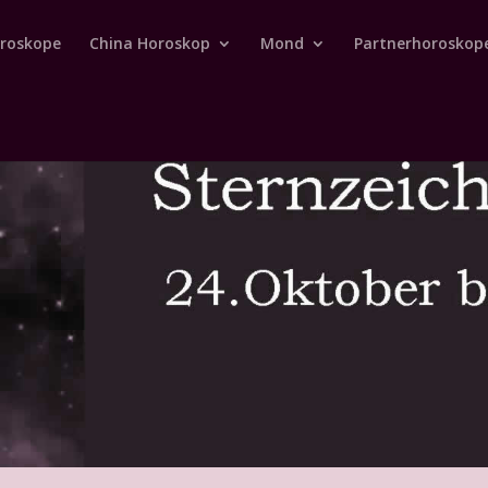
roskope
China Horoskop
Mond
Partnerhoroskop