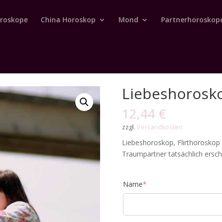
roskope
China Horoskop
Mond
Partnerhoroskop
Liebeshorosk
12,44
€
zzgl.
Versandkosten
Liebeshoroskop, Flirthoroskop 
Traumpartner tatsächlich ersch
Name
*