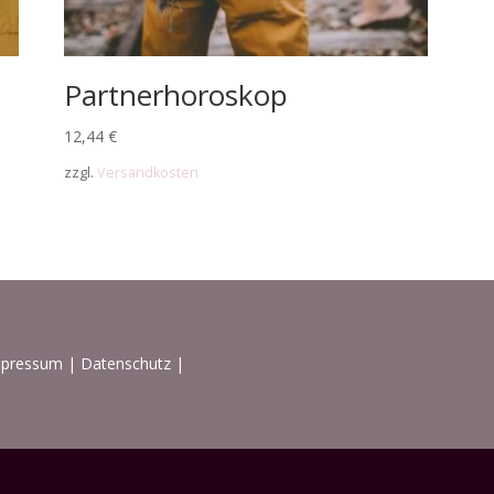
Partnerhoroskop
12,44
€
zzgl.
Versandkosten
mpressum
|
Datenschutz
|