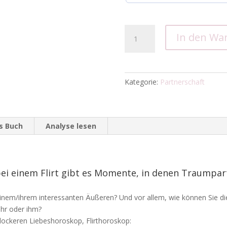
Liebeshoroskop
In den Wa
Menge
Kategorie:
Partnerschaft
ls Buch
Analyse lesen
ei einem Flirt gibt es Momente, in denen Traumpart
.
seinem/ihrem interessanten Äußeren? Und vor allem, wie können Sie di
hr oder ihm?
lockeren Liebeshoroskop, Flirthoroskop: