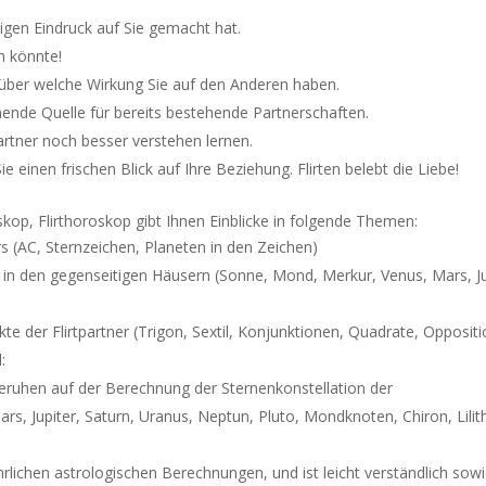
igen Eindruck auf Sie gemacht hat.
n könnte!
rüber welche Wirkung Sie auf den Anderen haben.
hende Quelle für bereits bestehende Partnerschaften.
rtner noch besser verstehen lernen.
einen frischen Blick auf Ihre Beziehung. Flirten belebt die Liebe!
skop, Flirthoroskop gibt Ihnen Einblicke in folgende Themen:
s (AC, Sternzeichen, Planeten in den Zeichen)
s in den gegenseitigen Häusern (Sonne, Mond, Merkur, Venus, Mars, Ju
te der Flirtpartner (Trigon, Sextil, Konjunktionen, Quadrate, Opposit
:
ruhen auf der Berechnung der Sternenkonstellation der
, Jupiter, Saturn, Uranus, Neptun, Pluto, Mondknoten, Chiron, Lilith
rlichen astrologischen Berechnungen, und ist leicht verständlich sow