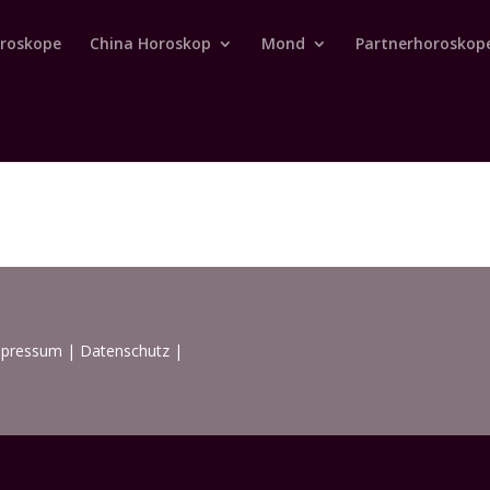
roskope
China Horoskop
Mond
Partnerhoroskop
mpressum
|
Datenschutz
|