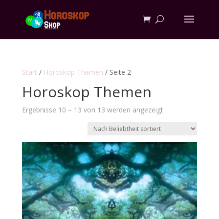
Start
/
Horoskop Themen
/ Seite 2
Horoskop Themen
Nach
Ergebnisse 10 – 13 von 13 werden angezeigt
Beliebtheit
sortiert